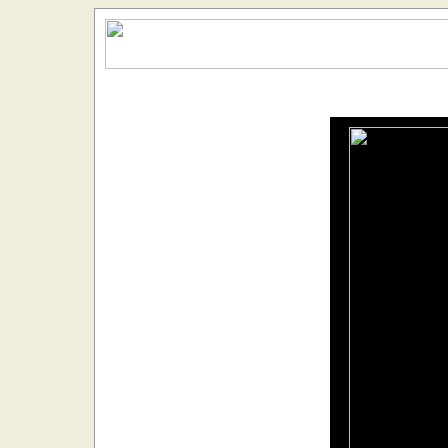
Home
|
Zurück
|
Beeindruckende Kunstwerke von traumatisierten